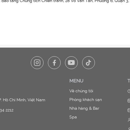
:
Bảo tàng Chứng tích Chiến tranh, 28 Võ Văn Tần, Phường 6, Quận 3
MENU
Về chúng tôi
Phòng khách sạn
. Hồ Chí Minh, Việt Nam
Nhà hàng & Bar
234 2212
Spa