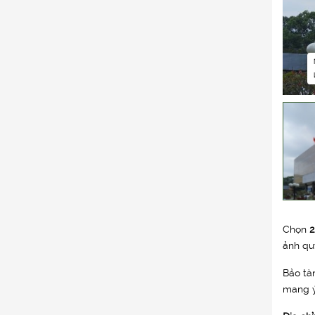
Chọn
2
ảnh qu
Bảo tà
mang ý