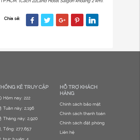
, TP.HCM.
(Cách 22Land Hotel Saigon khoảng 2 km).
Chia sẻ:
THỐNG KÊ TRUY CẬP
HỖ TRỢ KHÁCH
HÀNG
Hôm nay:
222
Chính sách bảo mật
Tuần này:
2,196
Chính sách thanh toán
Tháng này:
2,920
Chính sách đặt phòng
Tổng:
277,657
Liên hệ
trực tuyến:
4